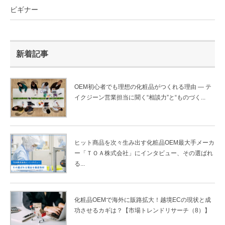
ビギナー
新着記事
OEM初心者でも理想の化粧品がつくれる理由 ― テ
イクジーン営業担当に聞く“相談力”と“ものづく...
ヒット商品を次々生み出す化粧品OEM最大手メーカ
ー「ＴＯＡ株式会社」にインタビュー、その選ばれ
る...
化粧品OEMで海外に販路拡大！越境ECの現状と成
功させるカギは？【市場トレンドリサーチ（8）】