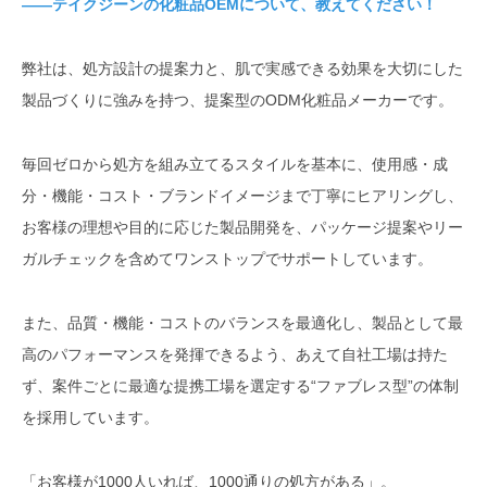
――テイクジーンの化粧品OEMについて、教えてください！
の？」リアルな事例を教えてもら
いました
弊社は、処方設計の提案力と、肌で実感できる効果を大切にした
テイクジーンが選ばれる理由 ― 多
製品づくりに強みを持つ、提案型のODM化粧品メーカーです。
様なニーズに応える“チーム体
制”と“柔軟性”
毎回ゼロから処方を組み立てるスタイルを基本に、使用感・成
各担当が語る ― 「ものづくりのパ
分・機能・コスト・ブランドイメージまで丁寧にヒアリングし、
ートナー」としての在り方
お客様の理想や目的に応じた製品開発を、パッケージ提案やリー
OEMを検討している方へ ― テイク
ガルチェックを含めてワンストップでサポートしています。
ジーンからのメッセージ
また、品質・機能・コストのバランスを最適化し、製品として最
高のパフォーマンスを発揮できるよう、あえて自社工場は持た
ず、案件ごとに最適な提携工場を選定する“ファブレス型”の体制
を採用しています。
「お客様が1000人いれば、1000通りの処方がある」。