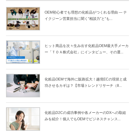
OEM初心者でも理想の化粧品がつくれる理由 ― テ
イクジーン営業担当に聞く“相談力”と“も...
ヒット商品を次々生み出す化粧品OEM最大手メーカ
ー「ＴＯＡ株式会社」にインタビュー、その選...
化粧品OEMで海外に販路拡大！越境ECの現状と成
功させるカギは？【市場トレンドリサーチ（8...
化粧品D2Cの成功事例や各メーカーのDXへの取組
みを紹介！個人でもOEMでビジネスチャンス...