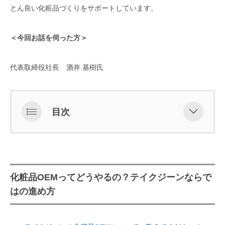
とん良い化粧品づくりをサポートしています。
＜今回お話を伺った方＞
代表取締役社長 酒井 基樹氏
目次
化粧品OEMってどうやるの？テイク
ジーンならではの進め方
初めてのOEM、何から始める？不安
化粧品OEMってどうやるの？テイクジーンならで
に寄り添うテイクジーンのサポート
はの進め方
力
「こんな相談にも対応してくれる