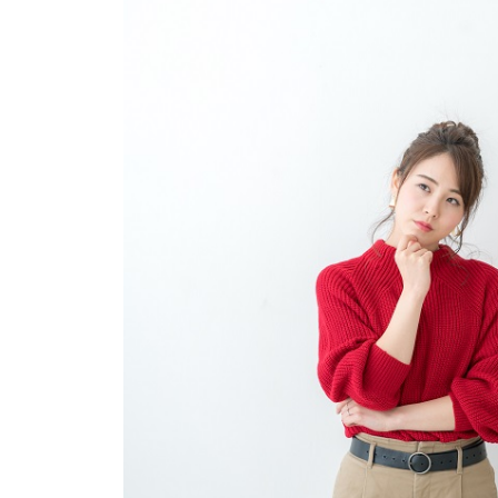
「HOTARU PERSONALIZED
個々の顔型に合わせたシートマスク
トロジーナ」
美容のプロが最適なコスメを提案、
ロ）」
市販のコスメ、色選びで迷ってい
香りとテクノロジーでストレスを軽
ONE（コードミーワン）」
ともかく自分にあるコスメを見
ューティ）」
自宅でサロンクオリティのヘア
「COLORIS（カラリス）」