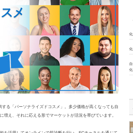
化
化
自
化
供する「パーソナライズドコスメ」。多少価格が高くなっても自
に増え、それに応える形でマーケットが活況を帯びています。
術を活用してオンラインで肌診断を行い、ECチャネルを通じて