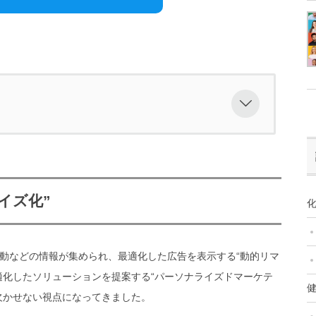
ライズ化”
それぞれ化粧品に求める機能・使用感は少しずつ違う
イズ化”
すぎて選べない
化
、効果・効能を直接的にアピールできない
動などの情報が集められ、最適化した広告を表示する“動的リマ
集まる理由
適化したソリューションを提案する“パーソナライズドマーケテ
健
イズドコスメに続々参入！特に2019年頃から市場
欠かせない視点になってきました。