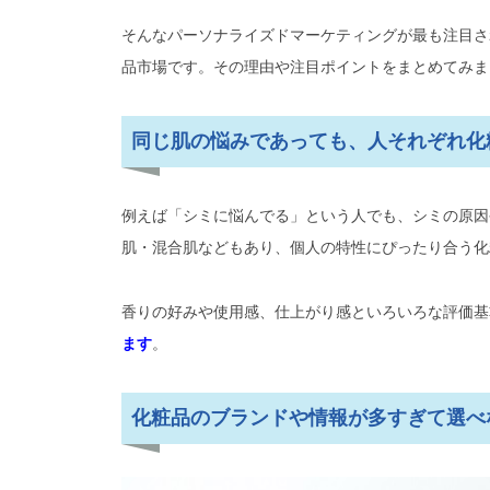
そんなパーソナライズドマーケティングが最も注目さ
パーソナライズドコスメの事例を
品市場です。その理由や注目ポイントをまとめてみま
ントに
1989年に誕生、ポーラ化粧
同じ肌の悩みであっても、人それぞれ化
クス）」
自宅で気軽に肌チェックが可能
例えば「シミに悩んでる」という人でも、シミの原因
パーソナライズビューティケア「
肌・混合肌などもあり、個人の特性にぴったり合う化
家庭用美容機器で売り上げを伸ば
香りの好みや使用感、仕上がり感といろいろな評価基
ェンロックミー）」
ます
。
スマホアプリ導入でパーソナ
ネクト」
化粧品のブランドや情報が多すぎて選べ
資生堂もスマフォアプリ「肌
2つのパーソナライズコスメを展開