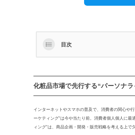
目次
化粧品市場で先行する“パーソナ
同じ肌の悩みであっても、人
化粧品市場で先行する“パーソナラ
化粧品のブランドや情報が多
薬機法（旧薬事法）の問題で
インターネットやスマホの普及で、消費者の関心や行
パーソナライズコスメに注目が
ーケティング”は今や当たり前。消費者個人個人に最
大手化粧品メーカーもパーソナラ
ィング”は、商品企画・開発・販売戦略を考える上で
が拡大中