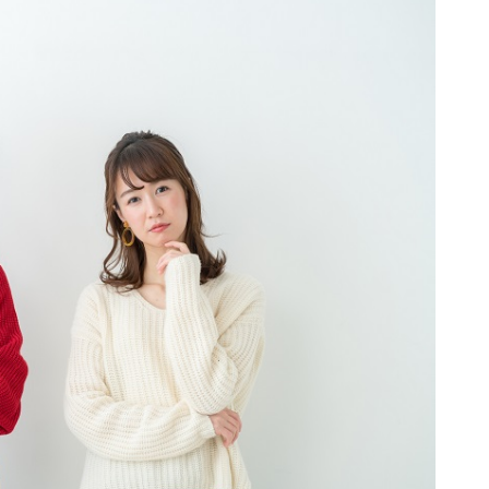
」
を展開、コーセー「Maison KOSE」「ニュー
株式会社sEnce「COSMETRO（コスメト
る方向けに「ZOZOGLASS」
減、株式会社コードミー「CODE Meee
つけたい人向けアプリ、株式会社ノベラ「viewty（ビ
カラーが可能、ストークメディエーション