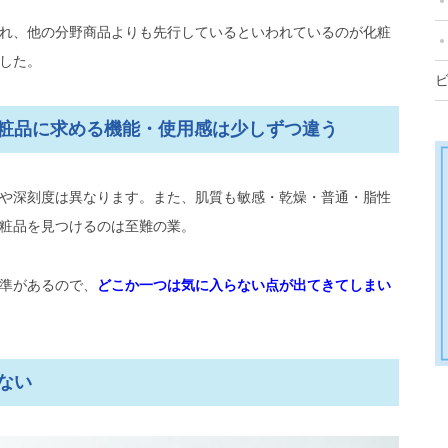
れ、他の分野商品よりも先行しているといわれているのが化粧
チェック！OEMでオリジナルブランド開発のヒ
した。
品のパーソナライズドサービスブランド「APEX（アペッ
粧品に求める機能・使用感は少しずつ違う
、オルビスの「カクテルグラフィー」
や深刻度は異なります。また、肌質も敏感・乾燥・普通・脂性
FUJIMI」で内外ケアを提案するトリコ株式会社
粧品を見つけるのは至難の業。
す、ニュースキンジャパン「agenLOC Me（アジ
準があるので、
どこか一つは気に入らない点が出てきてしまい
ライズ化の先鞭を切ったカネボウ化粧品「スマイルコ
ない
パシャ」で追随
、Sparty（スパーティ）の「MEDULLA」