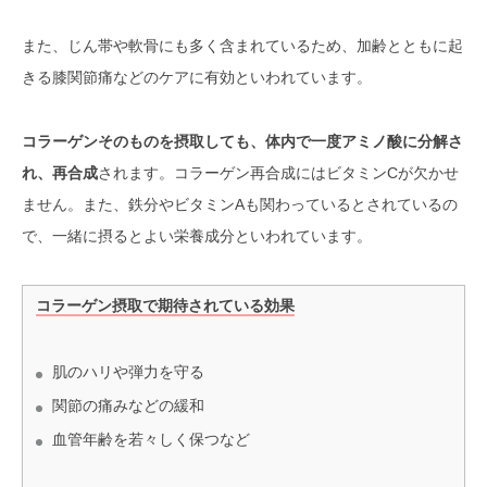
日本酵研究株式会社（大阪）
また、じん帯や軟骨にも多く含まれているため、加齢とともに起
株式会社コスメテックジャパン
きる膝関節痛などのケアに有効といわれています。
（大阪・東京・岡山）
株式会社エフアイコーポレイショ
コラーゲンそのものを摂取しても、体内で一度アミノ酸に分解さ
ン（岐阜）
れ、再合成
されます。コラーゲン再合成にはビタミンCが欠かせ
ません。また、鉄分やビタミンAも関わっているとされているの
オリジナルコラーゲンサプリ開発を
叶えてくれるOEMメーカーを選ぶポ
で、一緒に摂るとよい栄養成分といわれています。
イントとは？
コラーゲン摂取で期待されている効果
肌のハリや弾力を守る
関節の痛みなどの緩和
血管年齢を若々しく保つなど