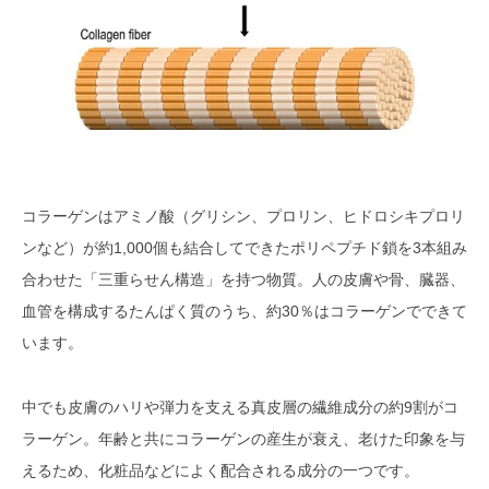
コラーゲンを経口摂取しても効果が
ない、というのは間違い！？
コラーゲン特有の匂いを上手くマス
キングしてサプリメント開発が必要
コラーゲンと相性がよい成分や素材
は？開発テーマのヒント
コラーゲンはアミノ酸（グリシン、プロリン、ヒドロシキプロリ
ンなど）が約1,000個も結合してできたポリペプチド鎖を3本組み
オリジナルのコラーゲンサプリメン
合わせた「三重らせん構造」を持つ物質。人の皮膚や骨、臓器、
ト製造をお願いできるおすすめのOE
Ｍメーカー5選
血管を構成するたんぱく質のうち、約30％はコラーゲンでできて
います。
ザトーン株式会社（神奈川）
株式会社HSC COLLAGEN（エイ
中でも皮膚のハリや弾力を支える真皮層の繊維成分の約9割がコ
チ・エス・シーコラーゲン）（兵
ラーゲン。年齢と共にコラーゲンの産生が衰え、老けた印象を与
庫）
えるため、化粧品などによく配合される成分の一つです。