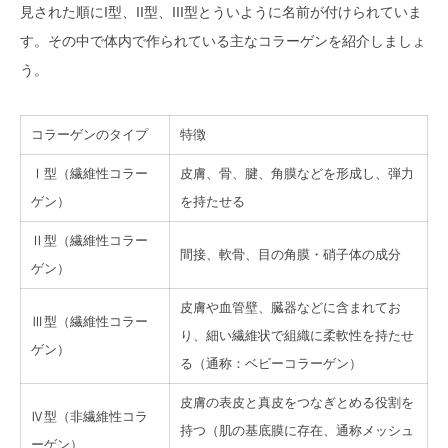
見された順にI型、II型、III型とういように名前が付けられていま
す。その中で体内で作られている主なコラーゲンを紹介しましょ
う。
コラーゲンのタイプ
特徴
Ⅰ型（繊維性コラー
皮膚、骨、腱、角膜などを形成し、弾力
ゲン）
を持たせる
Ⅱ型（繊維性コラー
間接、軟骨、目の角膜・硝子体の成分
ゲン）
皮膚や血管壁、臓器などに含まれてお
Ⅲ型（繊維性コラー
り、細い繊維状で組織に柔軟性を持たせ
ゲン）
る（通称：ベビーコラーゲン）
皮膚の表皮と真皮をつなぎとめる役割を
Ⅳ型（非繊維性コラ
持つ（肌の基底膜に存在、通称メッシュ
ーゲン）