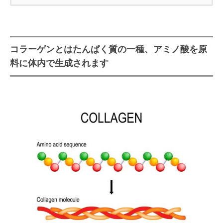
コラーゲンとはたんぱく質の一種、
アミノ酸を原料に体内で生成されま
す
コラーゲンとはたんぱく質の一種、アミノ酸を原
コラーゲンの1日摂取量はどのぐら
料に体内で生成されます
い？過剰摂取した場合の問題点
コラーゲンは5,000年以上も前から活
用されてきた！？
コラーゲンには29種類あり、それぞ
れ違う役割を持っている
美容やアンチエージングに注目が
集まるⅠ型・Ⅲ型コラーゲン
間接痛や目の衰えが気になる方向
けのサプリメントにⅡ型コラーゲ
ン