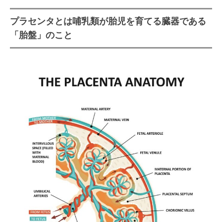
プラセンタの1日摂取量はどのぐら
プラセンタとは哺乳類が胎児を育てる臓器である
い？過剰摂取した場合の問題点
「胎盤」のこと
プラセンタは紀元前400年頃から医
薬品として活用
プラセンタの種類は？植物由来・海
洋性由来のものもある
プラセンタと生プラセンタとの違い
は何？
プラセンタには独特の風味や香りが
ある！
プラセンタと相性がよい成分や素材
は？開発テーマのヒント