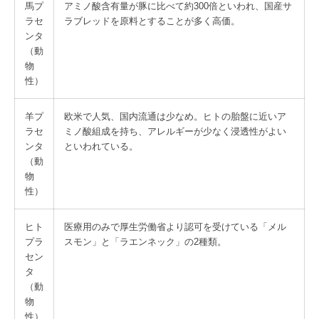
馬プ
アミノ酸含有量が豚に比べて約300倍といわれ、国産サ
ラセ
ラブレッドを原料とすることが多く高価。
ンタ
（動
物
性）
羊プ
欧米で人気、国内流通は少なめ。ヒトの胎盤に近いア
ラセ
ミノ酸組成を持ち、アレルギーが少なく浸透性がよい
ンタ
といわれている。
（動
物
性）
ヒト
医療用のみで厚生労働省より認可を受けている「メル
プラ
スモン」と「ラエンネック」の2種類。
セン
タ
（動
物
性）