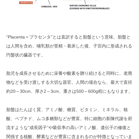
オリジナルのプラセンタサプリメン
ト製造をお願いできるおすすめのOE
Ｍメーカー5選
スノーデン株式会社（東京）
“Placenta＝プラセンタ”とは直訳すると胎盤という意味。胎盤と
ホシケミカルズ株式会社（東京）
は人間を含め、哺乳類が受精・着床した後、子宮内に形成される
円盤状の臓器です。
メルヴェーユ株式会社（京都）
メデシナ製薬株式会社（大阪）
胎児を成長させるために栄養や酸素を贈り続けると同時に、老廃
物などを受け渡しする大切な器官。人間の場合なら、最大で直径
東洋酵素化学株式会社（千葉）
約20～30cm、厚さ2～3cm、重さは500～600g程にもなります。
オリジナルプラセンタサプリ開発を
叶えてくれるOEMメーカーを選ぶポ
胎盤はたんぱく質、アミノ酸、糖質、ビタミン、ミネラル、核
イントとは？
酸、ペプチド、ムコ多糖類などが豊富。特に細胞の新陳代謝を府
流すような“成長因子”や吸収率の高いアミノ酸、遺伝子の修復と
関係する核酸、酵素などが豊富に含まれるのが特徴となっていま