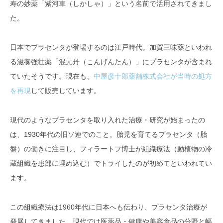
寿の妙薬「紫河車（しかしゃ）」という名前で活用されてきまし
た。
日本でプラセンタが登場するのは江戸時代。加賀三味薬といわれ
る滋養強壮薬「混元丹（こんげんたん）」にプラセンタが含まれ
ていたそうです。現在も、
中屋彦十郎薬舗株式会社が当時の処方
を再現
して販売しています。
現代のようなプラセンタを取り入れた治療・研究が始まったの
は、1930年代の旧ソ連でのこと。胎児を育てるプラセンタ（胎
盤）の働きに注目し、フィラートフ博士が組織療法（動植物の冷
蔵組織を患部に埋め込む）でトライしたのが初めてといわれてい
ます。
この組織療法は1960年代に日本へも伝わり、プラセンタ治療が
発展してきました。現代では医薬品・健康や美容食品の分野と幅