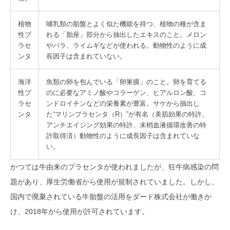
植物
哺乳類の胎盤とよく似た機能を持つ、植物の種が含ま
性プ
れる「胎座」部分から抽出したエキスのこと。メロン
ラセ
やバラ、ライムギなどが使われる。動物性のように成
ンタ
長因子は含まれていない。
海洋
魚類の卵を包んでいる「卵巣膜」のこと。卵を育てる
性プ
のに必要なアミノ酸やコラーゲン、ヒアルロン酸、コ
ラセ
ンドロイチンなどの栄養素が豊富。サケから抽出し
ンタ
た“マリンプラセンタ（R）”が有名（美肌効果の特許、
アンチエイジング効果の特許、末梢血液循環改善の特
許取得済）動物性のように成長因子は含まれていな
い。
かつては牛由来のプラセンタが使われましたが、狂牛病感染の問
題があり、厚生労働省から使用が規制されていました。しかし、
国内で廃棄されている牛胎盤の活用をダード株式会社が働きか
け、2018年から使用が許可されています。