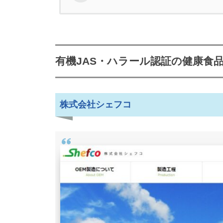
有機JAS・ハラール認証の健康
株式会社シェフコ
有機JAS・ハラール認証の健康食
わずか100個からの健康食品OE
株式会社セントラル・コーポ
株式会社シェフコ
培養微生物を使ったプロバイオテ
東亜薬品工業株式会社
製造困難な「HMB」の顆粒化に
OEMメーカー
株式会社 島田製薬
炭酸顆粒状の健康食品づくりが得