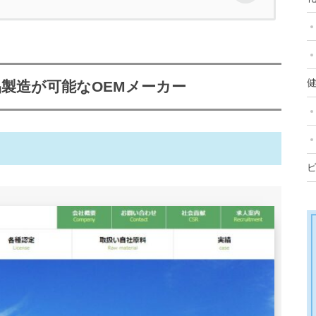
食品製造が可能なOEMメーカー
健
品製造が可能なOEMメーカー
Mが可能なメーカー
レーション
ィクス製品の開発が得意なOEMメーカー
成功！小ロットでの受託も相談できる健康食品
意なOEMメーカー