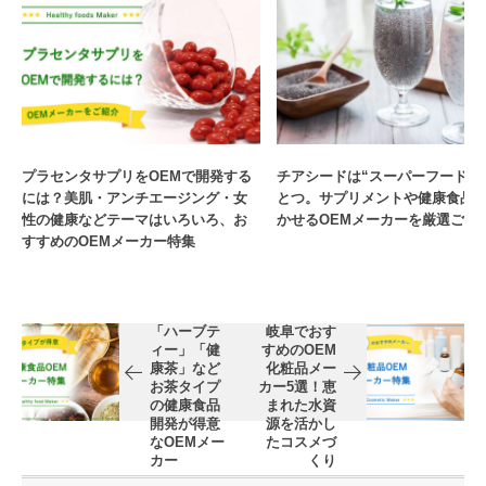
プラセンタサプリをOEMで開発する
チアシードは“スーパーフード”
には？美肌・アンチエージング・女
とつ。サプリメントや健康食品
性の健康などテーマはいろいろ、お
かせるOEMメーカーを厳選ご紹
すすめのOEMメーカー特集
「ハーブテ
岐阜でおす
ィー」「健
すめのOEM
康茶」など
化粧品メー
お茶タイプ
カー5選！恵
の健康食品
まれた水資
開発が得意
源を活かし
なOEMメー
たコスメづ
カー
くり