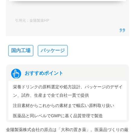
小型の半自動機を活用して小ロット
から製造可能！在庫のある50mlボト
引用元：金陽製薬HP
ルなら6,000本から可能のOEMメー
カー
株式会社 健昇堂
国内工場
パッケージ
「美容健康飲料（ドリンク・液
体）」が得意なOEMメーカーを探す
なら、「OEMプロ」にお任せ
おすすめポイント
栄養ドリンクの原料選定や処方設計、パッケージのデザイ
ン、試作、生産まで全て自社一貫で提供
注目素材からこれからの素材まで幅広い原料取り扱い
医薬品と同レベルでGMPに基く品質管理で製造
金陽製薬株式会社の原点は「大和の置き薬」。医薬品づくりの厳