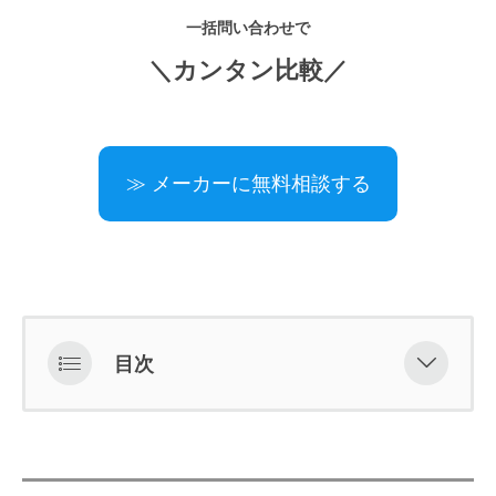
一括問い合わせで
＼カンタン比較／
≫ メーカーに無料相談する
目次
創業90年以上の老舗！健康や美容に
役立つ栄養ドリンク専門OEMメーカ
ー