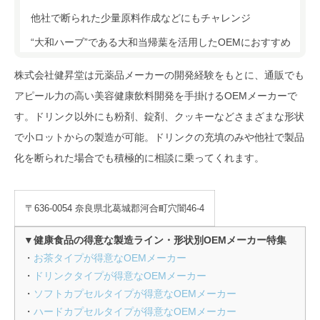
他社で断られた少量原料作成などにもチャレンジ
“大和ハーブ”である大和当帰葉を活用したOEMにおすすめ
株式会社健昇堂は元薬品メーカーの開発経験をもとに、通販でも
アピール力の高い美容健康飲料開発を手掛けるOEMメーカーで
す。ドリンク以外にも粉剤、錠剤、クッキーなどさまざまな形状
で小ロットからの製造が可能。ドリンクの充填のみや他社で製品
化を断られた場合でも積極的に相談に乗ってくれます。
〒636-0054 奈良県北葛城郡河合町穴闇46-4
▼健康食品の得意な製造ライン・形状別OEMメーカー特集
・
お茶タイプが得意なOEMメーカー
・
ドリンクタイプが得意なOEMメーカー
・
ソフトカプセルタイプが得意なOEMメーカー
・
ハードカプセルタイプが得意なOEMメーカー