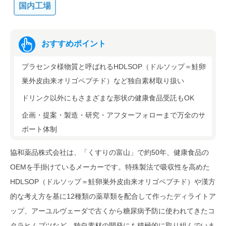
国内工場
おすすめポイント
プラセンタ様物質と呼ばれるHDLSOP（ドルソップ＝鮭卵
巣外皮由来オリゴペプチド）など独自素材取り扱い
ドリンク以外にもさまざまな形状の健康食品受託もOK
企画・提案・製造・研究・アフターフォローまで万全のサ
ポート体制
協和薬品株式会社は、「くすりの富山」で約50年、健康食品の
OEMを手掛けているメーカーです。特殊製法で吸収性を高めた
HDLSOP（ドルソップ＝鮭卵巣外皮由来オリゴペプチド）や漢方
的な考え方を基に12種類の薬草類を配合して作ったディライトア
ップ、アーユルヴェーダで古くから糖尿病予防に使われてきたコ
タラヒムブツなど、独自素材の開発にも積極的に取り組んでいま