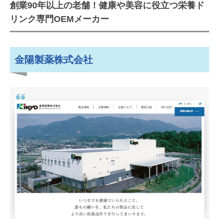
創業90年以上の老舗！健康や美容に役立つ栄養ド
金陽製薬株式会社
リンク専門OEMメーカー
富山の豊かな自然と水資源を活用し
た健康飲料・美容ドリンクのOEMに
取り組むメーカー
金陽製薬株式会社
協和薬品株式会社
多種多様な健康・美容飲料を手掛け
てきた実績多数！開発型のOEMメー
カー
株式会社ボンヌコーポレーション
100年を超える清涼飲料づくりのノ
ウハウを活かしたおいしい健康・美
容飲料（ゼリー）OEMメーカー
株式会社トンボ飲料