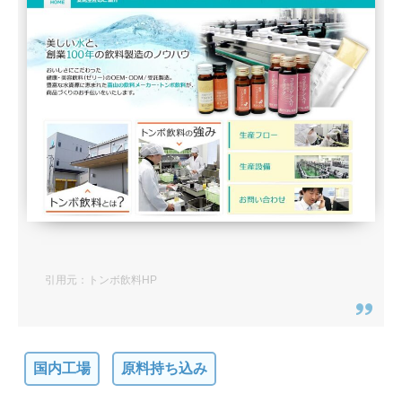
引用元：トンボ飲料HP
国内工場
原料持ち込み