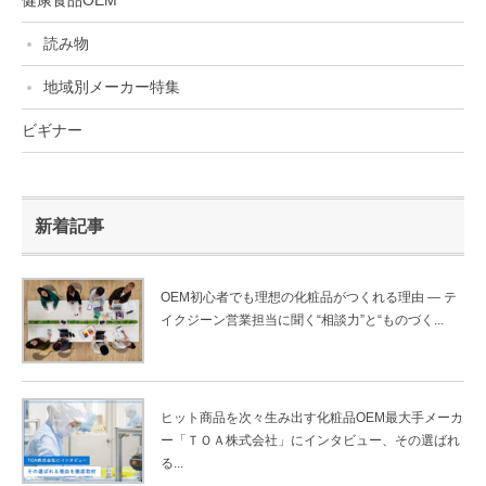
読み物
地域別メーカー特集
ビギナー
新着記事
OEM初心者でも理想の化粧品がつくれる理由 ― テ
イクジーン営業担当に聞く“相談力”と“ものづく...
ヒット商品を次々生み出す化粧品OEM最大手メーカ
ー「ＴＯＡ株式会社」にインタビュー、その選ばれ
る...