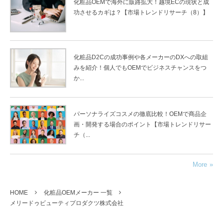
化粧品OEMで海外に販路拡大！越境ECの現状と成
功させるカギは？【市場トレンドリサーチ（8）】
化粧品D2Cの成功事例や各メーカーのDXへの取組
みを紹介！個人でもOEMでビジネスチャンスをつ
か...
パーソナライズコスメの徹底比較！OEMで商品企
画・開発する場合のポイント【市場トレンドリサー
チ（...
More
HOME
化粧品OEMメーカー 一覧
メリードゥビューティプロダクツ株式会社