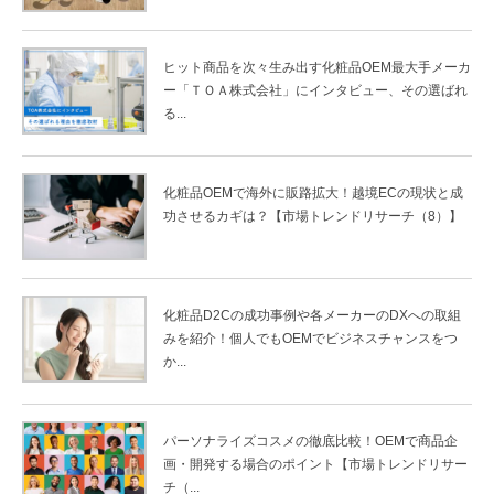
ヒット商品を次々生み出す化粧品OEM最大手メーカ
ー「ＴＯＡ株式会社」にインタビュー、その選ばれ
る...
化粧品OEMで海外に販路拡大！越境ECの現状と成
功させるカギは？【市場トレンドリサーチ（8）】
化粧品D2Cの成功事例や各メーカーのDXへの取組
みを紹介！個人でもOEMでビジネスチャンスをつ
か...
パーソナライズコスメの徹底比較！OEMで商品企
画・開発する場合のポイント【市場トレンドリサー
チ（...