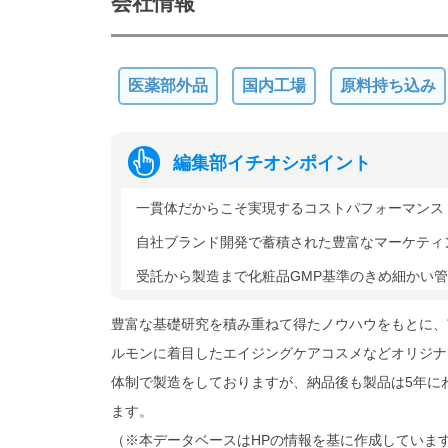
会社情報
医薬部外品
国内工場
原料持ち込み
編集部イチオシポイント
一貫体だからこそ実現するコストパフォーマンス
自社ブランド開発で蓄積された豊富なマーケティ
受託から製造まで化粧品GMP基準のきめ細かい
豊富な基礎研究を積み重ねて得たノウハウをもとに、
ルモンに着目したエイジングケアコスメなどオリジナ
体制で製造をしておりますが、納品後も製品は5年に
ます。
（※本データベースはHPの情報を基に作成していま