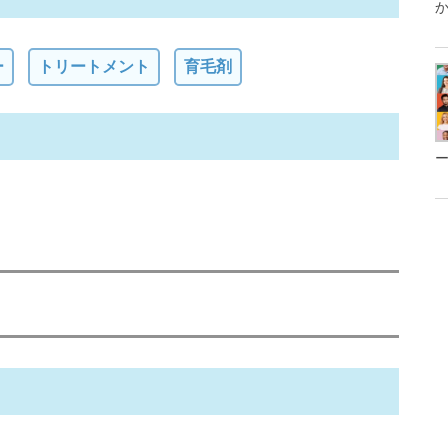
か.
ー
トリートメント
育毛剤
ー