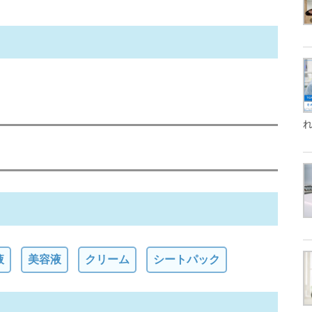
れ
液
美容液
クリーム
シートパック