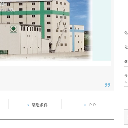
化
化
健
サ
カ
製造条件
ＰＲ