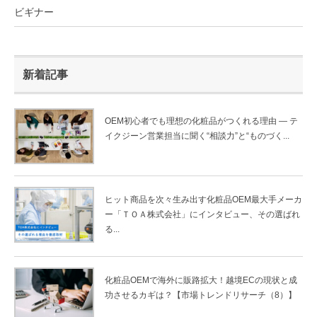
ビギナー
新着記事
OEM初心者でも理想の化粧品がつくれる理由 ― テ
イクジーン営業担当に聞く“相談力”と“ものづく...
ヒット商品を次々生み出す化粧品OEM最大手メーカ
ー「ＴＯＡ株式会社」にインタビュー、その選ばれ
る...
化粧品OEMで海外に販路拡大！越境ECの現状と成
功させるカギは？【市場トレンドリサーチ（8）】