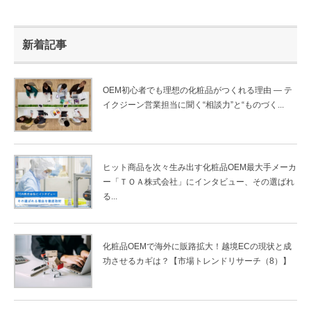
新着記事
OEM初心者でも理想の化粧品がつくれる理由 ― テ
イクジーン営業担当に聞く“相談力”と“ものづく...
ヒット商品を次々生み出す化粧品OEM最大手メーカ
ー「ＴＯＡ株式会社」にインタビュー、その選ばれ
る...
化粧品OEMで海外に販路拡大！越境ECの現状と成
功させるカギは？【市場トレンドリサーチ（8）】