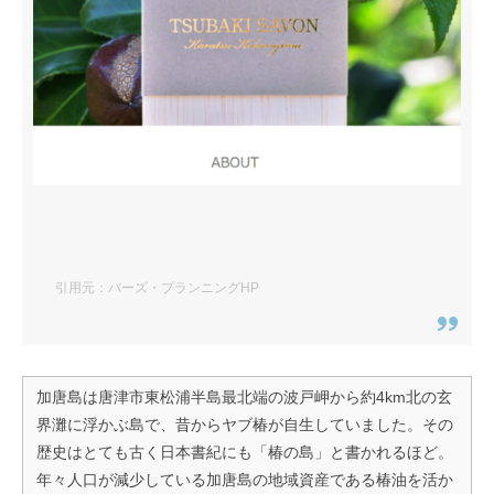
引用元：バーズ・プランニングHP
加唐島は唐津市東松浦半島最北端の波戸岬から約4km北の玄
界灘に浮かぶ島で、昔からヤブ椿が自生していました。その
歴史はとても古く日本書紀にも「椿の島」と書かれるほど。
年々人口が減少している加唐島の地域資産である椿油を活か