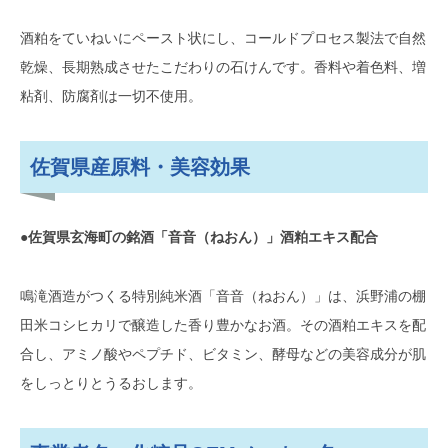
酒粕をていねいにペースト状にし、コールドプロセス製法で自然
乾燥、長期熟成させたこだわりの石けんです。香料や着色料、増
粘剤、防腐剤は一切不使用。
佐賀県産原料・美容効果
●佐賀県玄海町の銘酒「音音（ねおん）」酒粕エキス配合
鳴滝酒造がつくる特別純米酒「音音（ねおん）」は、浜野浦の棚
田米コシヒカリで醸造した香り豊かなお酒。その酒粕エキスを配
合し、アミノ酸やペプチド、ビタミン、酵母などの美容成分が肌
をしっとりとうるおします。