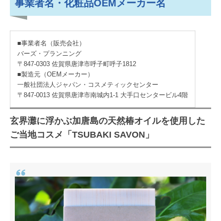
事業者名・化粧品OEMメーカー名
■事業者名（販売会社）
バーズ・プランニング
〒847-0303 佐賀県唐津市呼子町呼子1812
■製造元（OEMメーカー）
一般社団法人ジャパン・コスメティックセンター
〒847-0013 佐賀県唐津市南城内1-1 大手口センタービル4階
玄界灘に浮かぶ加唐島の天然椿オイルを使用した
ご当地コスメ「TSUBAKI SAVON」