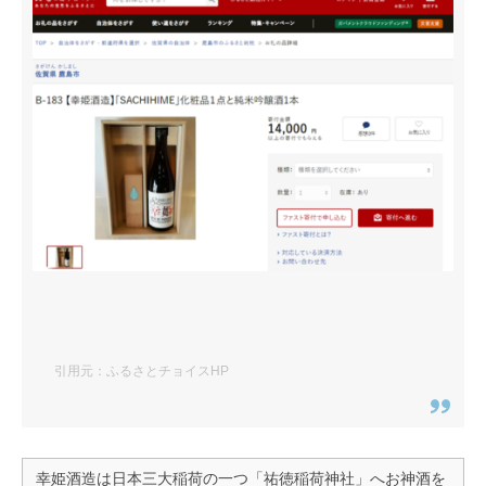
引用元：ふるさとチョイスHP
幸姫酒造は日本三大稲荷の一つ「祐徳稲荷神社」へお神酒を