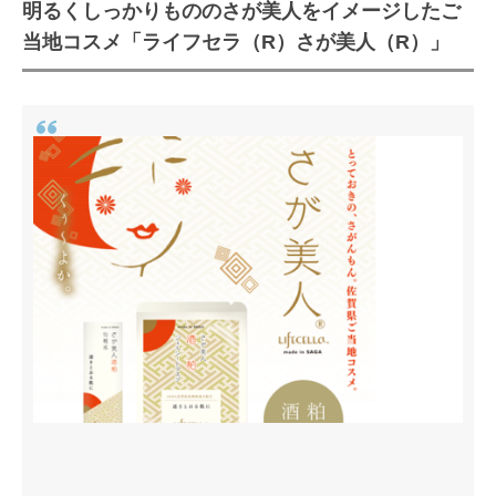
明るくしっかりもののさが美人をイメージしたご
ご当地コスメ紹介
当地コスメ「ライフセラ（R）さが美人（R）」
佐賀産原料・美容効果
事業者名・化粧品OEMメーカー名
浜野浦の棚田米コシヒカリで作られ
る特別純米酒の酒粕エキス配合「酒
粕石鹸 米白（こはく）」
ご当地コスメ紹介
佐賀県産原料・美容効果
事業者名・化粧品OEMメーカー名
玄界灘に浮かぶ加唐島の天然椿オイ
ルを使用したご当地コスメ
「TSUBAKI SAVON」