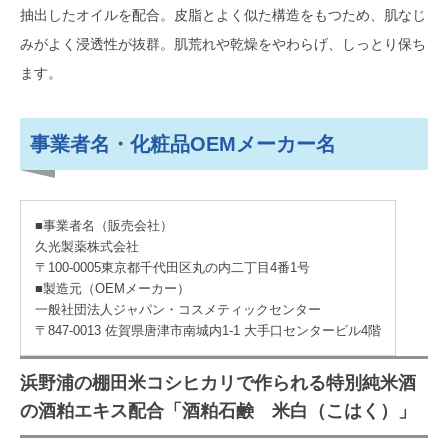
抽出したオイルを配合。皮脂とよく似た構造をもつため、肌なじ
みがよく浸透性が抜群。肌荒れや乾燥をやわらげ、しっとり保ち
ます。
事業者名・化粧品OEMメーカー名
■事業者名（販売会社）
久光製薬株式会社
〒100-0005東京都千代田区丸の内二丁目4番1号
■製造元（OEMメーカー）
一般社団法人ジャパン・コスメティックセンター
〒847-0013 佐賀県唐津市南城内1-1 大手口センタービル4階
浜野浦の棚田米コシヒカリで作られる特別純米酒
の酒粕エキス配合「酒粕石鹸 米白（こはく）」