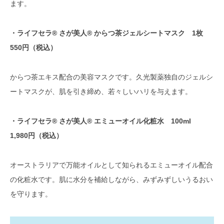
ます。
喜々 へちま塩石鹸」
ご当地コスメ開発でOEMメーカーを
・ライフセラ® さが美人® からつ茶ジェルシートマスク 1枚
探すなら、「OEMプロ」にお任せ
550円（税込）
からつ茶エキス配合の美容マスクです。久光製薬独自のジェルシ
ートマスクが、肌を引き締め、若々しいハリを与えます。
・ライフセラ® さが美人® エミューオイル化粧水 100ml
1,980円（税込）
オーストラリアで万能オイルとして知られるエミューオイル配合
の化粧水です。肌に水分を補給しながら、みずみずしいうるおい
を守ります。