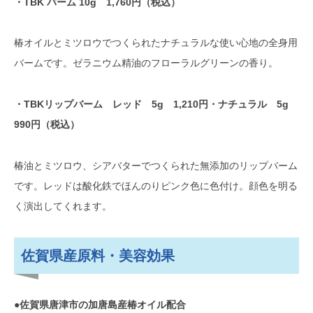
・TBK バーム 10g 1,760円（税込）
椿オイルとミツロウでつくられたナチュラルな使い心地の全身用
バームです。ゼラニウム精油のフローラルグリーンの香り。
・TBKリップバーム レッド 5g 1,210円・ナチュラル 5g
990円（税込）
椿油とミツロウ、シアバターでつくられた無添加のリップバーム
です。レッドは酸化鉄でほんのりピンク色に色付け。顔色を明る
く演出してくれます。
佐賀県産原料・美容効果
●佐賀県唐津市の加唐島産椿オイル配合