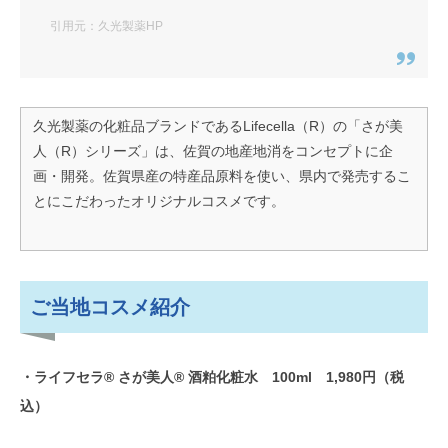
ご当地コスメ紹介
引用元：久光製薬HP
佐賀県産原料・美容効果
事業者名・化粧品OEMメーカー名
久光製薬の化粧品ブランドであるLifecella（R）の「さが美
人（R）シリーズ」は、佐賀の地産地消をコンセプトに企
忙しい男性が毎日手軽にケアできる
画・開発。佐賀県産の特産品原料を使い、県内で発売するこ
ご当地素材を活かしたオリジナルコ
とにこだわったオリジナルコスメです。
スメ「メンズオールインワンクリー
ム GO FOR MEN」
ご当地コスメ紹介
ご当地コスメ紹介
佐賀県産原料・美容効果
事業者名・化粧品OEMメーカー名
・ライフセラ® さが美人® 酒粕化粧水 100ml 1,980円（税
祐徳稲荷神社にお神酒を奉納する蔵
込）
元がつくったご当地コスメ「幸姫