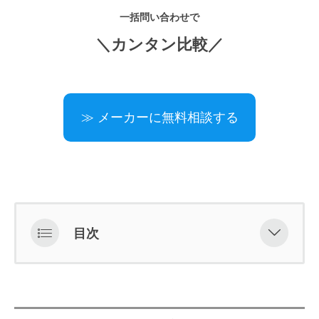
一括問い合わせで
＼カンタン比較／
≫ メーカーに無料相談する
目次
明るくしっかりもののさが美人をイ
メージしたご当地コスメ「ライフセ
ラ（R）さが美人（R）」