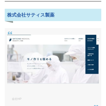
100個からの小ロットで幅広いアイ
テムに対応する化粧品OEMメーカー
株式会社サティス製薬
メディカルスペース株式会社
手間のかかる高級石けんの製造が得
意な化粧品OEMメーカー
株式会社 テクノビューティーサ
プライ
市場調査・情報収集に基づく競争力
の高いコスメ開発をサポートする化
粧品OEMメーカー
株式会社日生クリーン
海外からの輸入・輸出、海外での生
産にも対応する化粧品OEMメーカー
会社HP