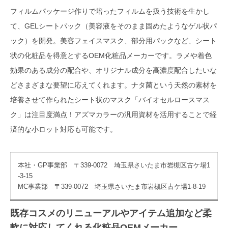
フィルムパッケージ作りで培ったフィルムを扱う技術を生かし
て、GELシートパック（美容液をそのまま固めたようなゲル状パ
ック）を開発。美容フェイスマスク、部分用パックなど、シート
状の化粧品を得意とするOEM化粧品メーカーです。ラメや着色
効果のある成分の配合や、オリジナル成分を高濃度配合したいな
どさまざまな要望に応えてくれます。ナタ菌という天然の素材を
培養させて作られたシート状のマスク「バイオセルロースマス
ク」は注目度満点！アズマカラーの汎用資材を活用することで経
済的な小ロット対応も可能です。
本社・GP事業部 〒339-0072 埼玉県さいたま市岩槻区古ケ場1
-3-15
MC事業部 〒339-0072 埼玉県さいたま市岩槻区古ケ場1-8-19
既存コスメのリニューアルやアイテム追加など柔
軟に対応してくれる化粧品OEMメーカー