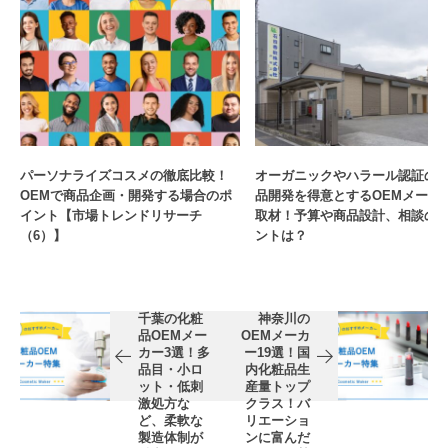
パーソナライズコスメの徹底比較！
オーガニックやハラール認証の
OEMで商品企画・開発する場合のポ
品開発を得意とするOEMメーカ
イント【市場トレンドリサーチ
取材！予算や商品設計、相談の
（6）】
ントは？
千葉の化粧
神奈川の
品OEMメー
OEMメーカ
カー3選！多
ー19選！国
品目・小ロ
内化粧品生
ット・低刺
産量トップ
激処方な
クラス！バ
ど、柔軟な
リエーショ
製造体制が
ンに富んだ