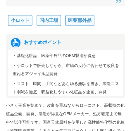
ハートランド株式会社
シート状のパックやマスクの製造を
小ロット
国内工場
医薬部外品
得意とする化粧品OEMメーカー
株式会社アズマカラー
おすすめポイント
既存コスメのリニューアルやアイテ
・基礎化粧品、医薬部外品のOEM製造が得意
ム追加など柔軟に対応してくれる化
粧品OEMメーカー
・小ロットで販売しながら、市場の反応に合わせて改良を
重ねるアジャイル型開発
株式会社ユーティジャパン
・コスト、時間、手間などあらゆる無駄を省き、製造コス
イメージ通りのオリジナルコスメ開
ト削減を徹底、収益化しやすい化粧品を企画、開発
発をサポートする企画提案型の化粧
品OEMメーカー
小さく事業を始めて、改良を重ねながらローコスト、高収益の化
粧品企画、開発、製造が得意なOEMメーカー。処方確定まで無
メディコス製薬株式会社
料で試作可能です。国産天然原料を使用した高性能特化型の化粧
品原料開発事業「ふるさと元気プロジェクト」にも取り組んでい