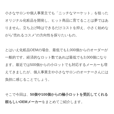
株式会社ロッツ（大阪）
小さなサロンや個人事業主でも「ニッチなマーケット」を狙った
株式会社OEM（東京）
オリジナル化粧品を開発し、ヒット商品に育てることは夢ではあ
株式会社ハピネス（東京）
りません。立ち上げ時はできるだけコストを抑え、小さく始めな
がら“売れるコスメ”の方向性を探りたいもの。
株式会社 GLART〔グラート〕
（神奈川）
とはいえ化粧品OEMの場合、最低でも1,000個からのオーダーが
株式会社プルソワン（大阪）
一般的です。経済的なロット数であれば最低でも3,000個になり
ます。最近では500個からの小ロットでも対応するメーカーも増
株式会社パティエンスケミカルズ
ジャパン（東京）
えてきましたが、個人事業主や小さなサロンのオーナーさんには
負担に感じることでしょう。
プランドゥシー・メディカル株式
会社（大阪）
そこで今回は、
50個や100個からの極小ロットを受託してくれる
株式会社 響（東京）
頼もしいOEMメーカー
をまとめてご紹介します。
オリジナル石けんの小ロット開発が