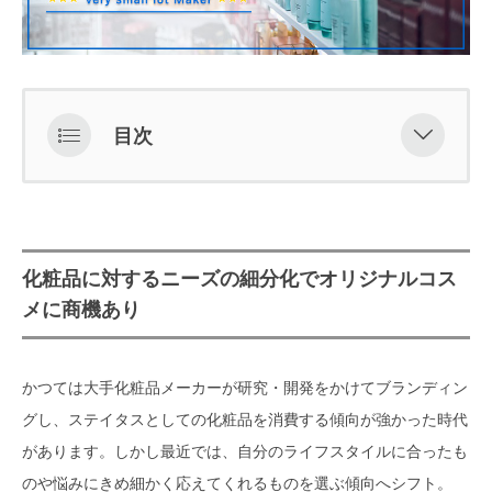
目次
化粧品に対するニーズの細分化でオ
リジナルコスメに商機あり
50個からOK！超極小ロット対応の
化粧品に対するニーズの細分化でオリジナルコス
オリジナル化粧品OEMメーカー
メに商機あり
フルリエール株式会社（埼玉県）
かつては大手化粧品メーカーが研究・開発をかけてブランディン
小魅輝化粧品（群馬）
グし、ステイタスとしての化粧品を消費する傾向が強かった時代
100個からオーダーできる、化粧品
があります。しかし最近では、自分のライフスタイルに合ったも
OEMメーカー
のや悩みにきめ細かく応えてくれるものを選ぶ傾向へシフト。