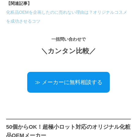
【関連記事】
叶えられるメーカー
化粧品OEMを企画したのに売れない理由は？オリジナルコスメ
株式会社やぶうち商会（富山）
を成功させるコツ
フェイスマスク（シートマスク）の
小ロット依頼が可能な化粧品OEMメ
一括問い合わせで
ーカー
＼カンタン比較／
トランスＪビューティー株式会社
（北海道）
株式会社Masway（神奈川）
≫ メーカーに無料相談する
オリジナルのハンドクリームが、
100個から作れるOEMメーカー
皮膚臨床薬理研究所株式会社（東
京都）
50個からOK！超極小ロット対応のオリジナル化粧
品OEMメーカー
極小ロットでのオリジナルコスメ開