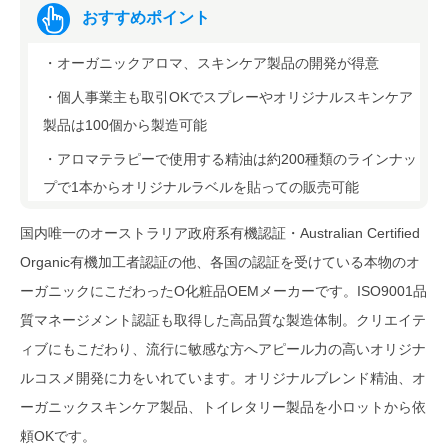
おすすめポイント
・オーガニックアロマ、スキンケア製品の開発が得意
・個人事業主も取引OKでスプレーやオリジナルスキンケア
製品は100個から製造可能
・アロマテラピーで使用する精油は約200種類のラインナッ
プで1本からオリジナルラベルを貼っての販売可能
国内唯一のオーストラリア政府系有機認証・Australian Certified
Organic有機加工者認証の他、各国の認証を受けている本物のオ
ーガニックにこだわったO化粧品OEMメーカーです。ISO9001品
質マネージメント認証も取得した高品質な製造体制。クリエイテ
ィブにもこだわり、流行に敏感な方へアピール力の高いオリジナ
ルコスメ開発に力をいれています。オリジナルブレンド精油、オ
ーガニックスキンケア製品、トイレタリー製品を小ロットから依
頼OKです。