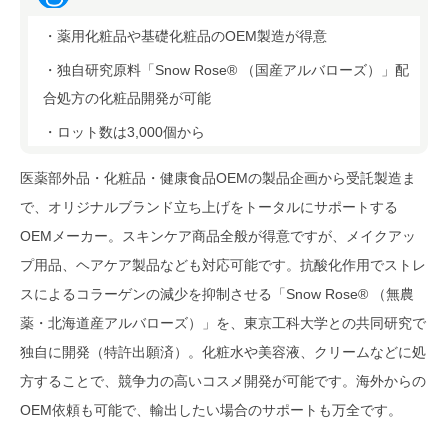
・薬用化粧品や基礎化粧品のOEM製造が得意
・独自研究原料「Snow Rose® （国産アルバローズ）」配
合処方の化粧品開発が可能
・ロット数は3,000個から
医薬部外品・化粧品・健康食品OEMの製品企画から受託製造ま
で、オリジナルブランド立ち上げをトータルにサポートする
OEMメーカー。スキンケア商品全般が得意ですが、メイクアッ
プ用品、ヘアケア製品なども対応可能です。抗酸化作用でストレ
スによるコラーゲンの減少を抑制させる「Snow Rose® （無農
薬・北海道産アルバローズ）」を、東京工科大学との共同研究で
独自に開発（特許出願済）。化粧水や美容液、クリームなどに処
方することで、競争力の高いコスメ開発が可能です。海外からの
OEM依頼も可能で、輸出したい場合のサポートも万全です。