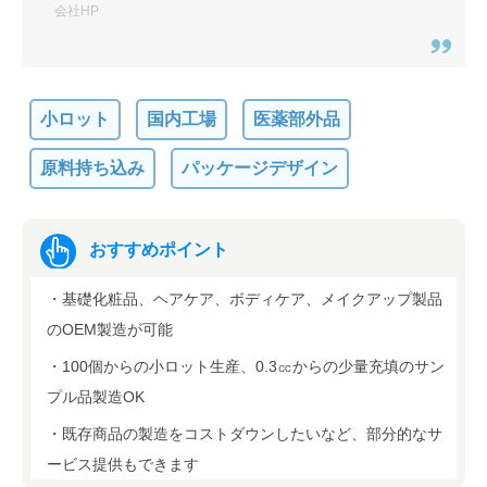
会社HP
医薬部外品や機能性化粧品でおすす
めの化粧品OEMメーカー
フェイスラボ株式会社（静岡県袋
井市）
小ロット
国内工場
医薬部外品
株式会社 デルマ・ラボ（本社：静
原料持ち込み
パッケージデザイン
岡県静岡市）
l’ours blanc株式会社（ルルスブラ
おすすめポイント
ン）（静岡県静岡市）
・基礎化粧品、ヘアケア、ボディケア、メイクアップ製品
医薬品製造でおすすめのOEMメーカ
のOEM製造が可能
ー
・100個からの小ロット生産、0.3㏄からの少量充填のサン
大村興業株式会社（静岡県沼津
プル品製造OK
市）
・既存商品の製造をコストダウンしたいなど、部分的なサ
ヘアスプレー・ムースなど、エアゾ
ービス提供もできます
ール製品でおすすめの化粧品OEMメ