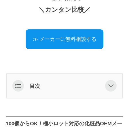
＼カンタン比較／
≫ メーカーに無料相談する
目次
100個からOK！極小ロット対応の化
粧品OEMメーカー
株式会社九州コーケン（静岡県静
100個からOK！極小ロット対応の化粧品OEMメー
岡市）