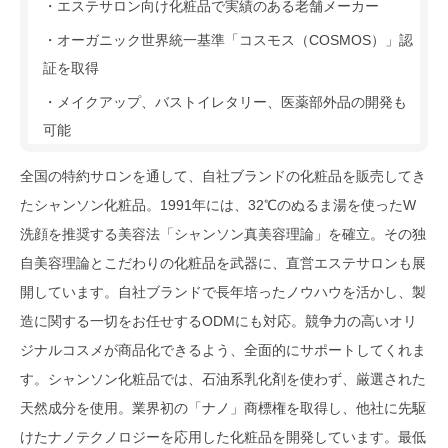
・エステサロン向け化粧品で実績のある老舗メーカー
・オーガニック世界統一基準「コスモス（COSMOS）」認
証を取得
・メイクアップ、バストイレタリー、医薬部外品の開発も
可能
全国の特約サロンを通して、自社ブランドの化粧品を販売してき
たシャンソン化粧品。1991年には、32℃のぬるま湯を使ったW
洗顔を推奨する美容法「シャンソン真美容理論」を確立。その独
自美容理論とこだわりの化粧品を武器に、直営エステサロンも展
開しています。自社ブランドで長年培ったノウハウを活かし、製
造に関する一切をお任せするODMにも対応。競争力の高いオリ
ジナルコスメが商品化できるよう、全面的にサポートしてくれま
す。シャンソン化粧品では、石油系乳化剤を使わず、厳選された
天然成分を使用。業界初の「ナノ」商標権を取得し、他社に先駆
けたナノテクノロジーを応用した化粧品を開発しています。最低