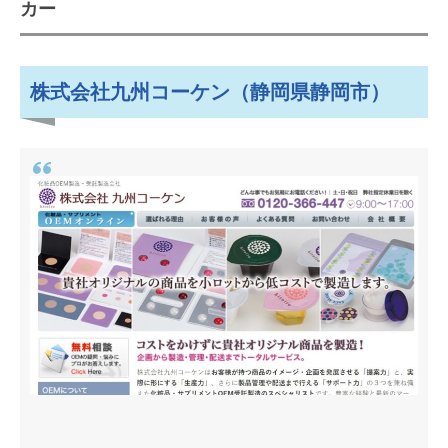
カー
株式会社ハーバルインデックス
（静岡県浜松市）
株式会社九州コーケン（静岡県静岡市）
エコサートやコスモス認証を取得。
オーガニックコスメでおすすめの
OEMメーカー
株式会社シャンソン化粧品（静岡
県静岡市）
株式会社ケアリングジャパン（静
岡県静岡市）
植物原料を使用した自然派化粧品で
おすすめのOEMメーカー
エフシー中央薬理研究所株式会社
（本社：静岡県藤枝市）