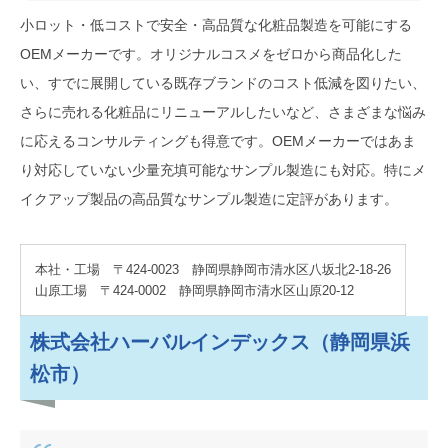
ーカー
小ロット・低コストで安全・高品質な化粧品製造を可能にする
OEMメーカーです。オリジナルコスメをゼロから商品化した
花精化学工業株式会社（静岡県静
い、すでに展開している既存ブランドのコスト低減を図りたい、
岡市）
さらに売れる化粧品にリニューアルしたいなど、さまざまな悩み
小ロットOKで業務用アメニティ開
に応えるコンサルティングも得意です。OEMメーカーではあま
発も得意な化粧品OEMメーカー
り対応していない少量充填可能なサンプル製造にも対応。特にメ
株式会社コーヨー化成
イクアップ製品の高品質なサンプル製造に定評があります。
自分にあった化粧品OEMメーカーを
探すなら、「OEMプロ」にお任せ
本社・工場 〒424-0023 静岡県静岡市清水区八坂北2-18-26
山原工場 〒424-0002 静岡県静岡市清水区山原20-12
株式会社ハーバルインデックス（静岡県浜
松市）