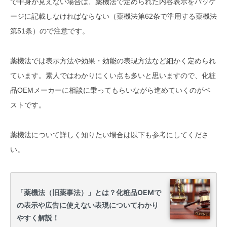
で中身が見えない場合は、薬機法で定められた内容表示をパッケ
ージに記載しなければならない（薬機法第62条で準用する薬機法
【4】チューブタイプの化粧品容器
第51条）ので注意です。
をおしゃれに演出できる「ラミネ
ート」加工
薬機法では表示方法や効果・効能の表現方法など細かく定められ
【5】特殊な形状の容器や大きいボ
ています。素人ではわかりにくい点も多いと思いますので、化粧
トルの演出に人気上昇中「シュリ
ンク」加工
品OEMメーカーに相談に乗ってもらいながら進めていくのがベ
ストです。
【6】容器に直接印刷するよりもコ
ストダウンが可能「ラベル印刷」
加工
薬機法について詳しく知りたい場合は以下も参考にしてくださ
い。
【7】低価格で小ロット・独自性の
ある演出が可能な「インモールド
ラベル成形」
化粧品OEMでオリジナリティを演出
する、ボトル容器への印刷方法や加
工についてまとめ