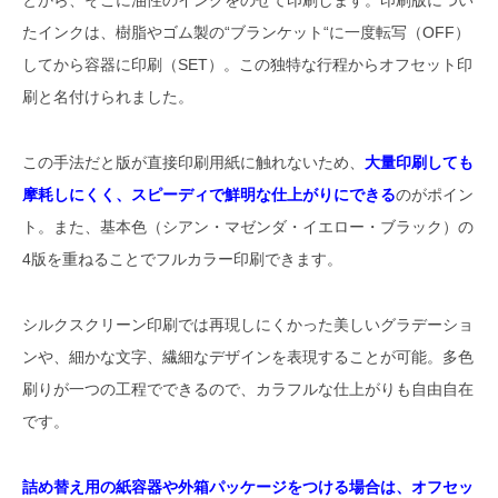
とから、そこに油性のインクをのせて印刷します。印刷版につい
たインクは、樹脂やゴム製の“ブランケット“に一度転写（OFF）
してから容器に印刷（SET）。この独特な行程からオフセット印
刷と名付けられました。
この手法だと版が直接印刷用紙に触れないため、
大量印刷しても
摩耗しにくく、スピーディで鮮明な仕上がりにできる
のがポイン
ト。また、基本色（シアン・マゼンダ・イエロー・ブラック）の
4版を重ねることでフルカラー印刷できます。
シルクスクリーン印刷では再現しにくかった美しいグラデーショ
ンや、細かな文字、繊細なデザインを表現することが可能。多色
刷りが一つの工程でできるので、カラフルな仕上がりも自由自在
です。
詰め替え用の紙容器や外箱パッケージをつける場合は、オフセッ