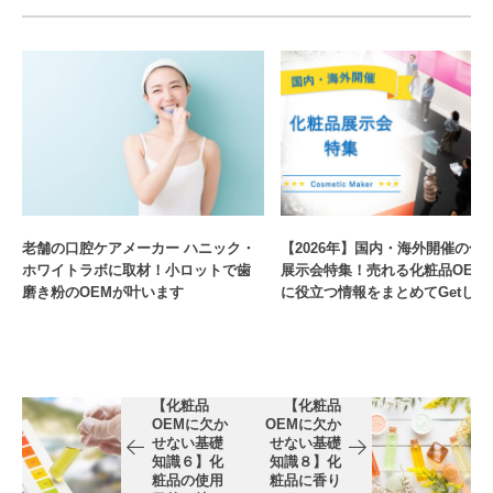
老舗の口腔ケアメーカー ハニック・
【2026年】国内・海外開催の化
ホワイトラボに取材！小ロットで歯
展示会特集！売れる化粧品OEM
磨き粉のOEMが叶います
に役立つ情報をまとめてGetしよ
【化粧品
【化粧品
OEMに欠か
OEMに欠か
せない基礎
せない基礎
知識６】化
知識８】化
粧品の使用
粧品に香り