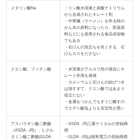
メタリン酸Na
・リン酸水溶液と炭酸ナトリウム
から合成されたキレート剤
・中華麺（ラーメン）を作る時の
かん水の原料になったり、医薬原
料などにも使用される食品添加物
でもある
・石けんの泡立ちを良くする、石
けんカスをださない
クエン酸、フィチン酸
・水溶液がアルカリ性の場合にキ
レート作用を発揮
・カルシウムと石けんの結びつき
は強すぎて、クエン酸ではあまり
役立たない
・金属をつかんでもすぐに離すの
でエデト酸塩よりも安定性が悪い
アスパラギン酸二酢酸
・ASDA（R)三菱ケミカルの登録商
（ASDA（R)）、L-グル
標
タミン酸二酢酸(GLDA
・GLDA（R)は昭和電工の登録商標