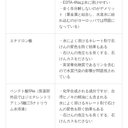
・EDTA-4Naは水に溶けやすい
・全く生分解しないのがデメリッ
ト（重金属と結合し、水道水に紛
れ込むのがヨーロッパでは問題に
なっている）
エチドロン酸
・水によく溶けるキレート剤で石
けんの変色を防ぐ効果もある
・石けんの泡立ちを良くする、石
けんカスをださない
・富栄養化物質であるリンを含む
ので水質汚染の影響が問題視され
ている
ペンテト酸5Na（医薬部
・化学合成される成分ですが、台
外品ではジエチレントリ
湾ヒノキの精油にも含まれる
アミン5酸三5ナトリウ
水によく溶けるキレート剤で石け
ム水溶液）
んの変色を防ぐ効果もある
・石けんの泡立ちを良くする、石
けんカスをださない