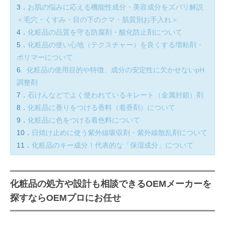
3．
お肌の悩みに応える機能性成分・美容成分をズバリ解説
＜毛穴・くすみ・目の下のクマ・肌質別お手入れ＞
4．
化粧品の品質を守る防腐剤・酸化防止剤について
5．
化粧品の使い心地（テクスチャー）を良くする増粘剤・
ポリマーについて
6.
化粧品の使用目的や特徴、成分の安定性に欠かせないpH
調整剤
7．
石けんなどでよく使われているキレート（金属封鎖）剤
8．
化粧品に香りをつける香料（着香剤）について
9．
化粧品に色をつける着色料について
10．
日焼け止めに使う紫外線吸収剤・紫外線散乱剤について
11．
化粧品のキー成分！代表的な「保湿成分」について
化粧品の処方や設計も相談できるOEMメーカーを
探すならOEMプロにお任せ