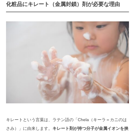
化粧品にキレート（金属封鎖）剤が必要な理由
種類について
「キレート剤」は肌への刺激より
も、環境への負荷で問題視されるこ
とが多い
化粧品の処方や設計も相談できる
OEMメーカーを探すならOEMプロ
にお任せ
キレートという言葉は、ラテン語の「Chela（キーラ＝カニのは
さみ）」に由来します。
キレート剤が持つ分子が金属イオンを挟