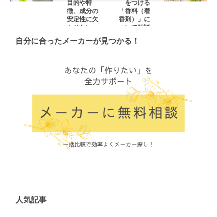
目的や特
をつける
徴、成分の
「香料（着
安定性に欠
香剤）」に
かせない
ついて解説
「pH調整
自分に合ったメーカーが見つかる！
剤」につい
て解説
人気記事