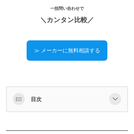
一括問い合わせで
＼カンタン比較／
≫ メーカーに無料相談する
目次
化粧品にキレート（金属封鎖）剤が
必要な理由
化粧品によく使われるキレート剤の