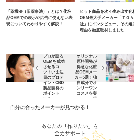
「薬機法（旧薬事法）」とは？化粧
ヒット商品を次々生み出す化粧
品OEMでの表示や広告に使えない表
OEM最大手メーカー「ＴＯＡ株
現についてわかりやすく解説！
社」にインタビュー、その選ば
理由を徹底取材しました
プロが語る
オリジナル
OEMを成功
原料開発が
させるコ
得意な化粧
ツ！いま注
品OEMメー
目のプロテ
カー5選！独
イン・CBD
自成分でオ
製品開発の
ンリーワン
ポイント
コスメを実
は？
現
自分に合ったメーカーが見つかる！