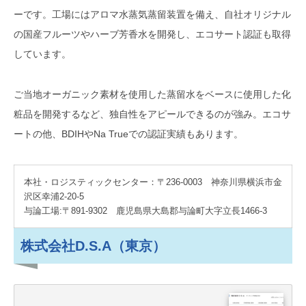
ーです。工場にはアロマ水蒸気蒸留装置を備え、自社オリジナル
の国産フルーツやハーブ芳香水を開発し、エコサート認証も取得
しています。
ご当地オーガニック素材を使用した蒸留水をベースに使用した化
粧品を開発するなど、独自性をアピールできるのが強み。エコサ
ートの他、BDIHやNa Trueでの認証実績もあります。
本社・ロジスティックセンター：〒236-0003 神奈川県横浜市金
沢区幸浦2-20-5
与論工場:〒891-9302 鹿児島県大島郡与論町大字立長1466-3
株式会社D.S.A（東京）