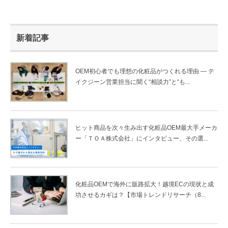
新着記事
OEM初心者でも理想の化粧品がつくれる理由 ― テ
イクジーン営業担当に聞く“相談力”と“も...
ヒット商品を次々生み出す化粧品OEM最大手メーカ
ー「ＴＯＡ株式会社」にインタビュー、その選...
化粧品OEMで海外に販路拡大！越境ECの現状と成
功させるカギは？【市場トレンドリサーチ（8...