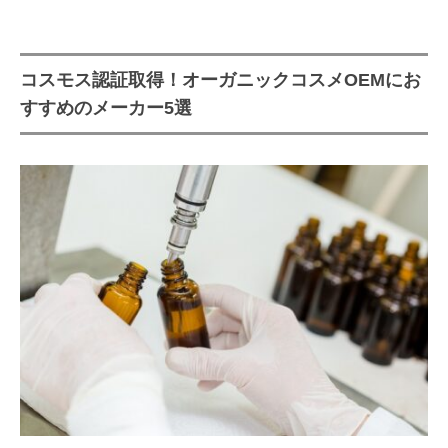
の？
日本で初めて「オーガニックコス
コスモス認証取得！オーガニックコスメOEMにお
メ」ということばが使われたのは
すすめのメーカー5選
2001年のこと
オーガニックコスメとナチュラルコ
スメはどう違う？
世界のオーガニック認証制度にはど
んなものがある？
最も信頼度が高いといわれるフラ
ンスの「ECOCERT（エコサー
ト）」認証
フランスのエコロジカル・オーガ
ニックコスメのNPO法人
「COSMEBIO（コスメビオ）」