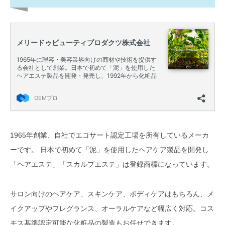
ック認証）」
コスモス認証取得！オーガニックコ
スメOEMにおすすめのメーカー5選
メリードゥビューティプロダクツ
株式会社（東京・茨城）
コスメディアラボラトリーズ（神
奈川）
株式会社D.S.A（東京）
1965年創業、自社でエコサート認定工場を所有しているメーカ
ーです。 日本で初めて「泥」を使用したヘアケア製品を開発し
株式会社マーナーコスメチックス
「ヘアエステ」「スカルプエステ」は登録商標になっています。
（千葉・岩手）
株式会社ケアリングジャパン（静
サロン向けのヘアケア、スキンケア、ボディケアはもちろん、メ
岡）
イクアップやフレグランス、オーラルケアなど幅広く対応。コス
オーガニックコスメOEMメーカーを
モス基準認定可能な化粧品の製造もお任せできます。