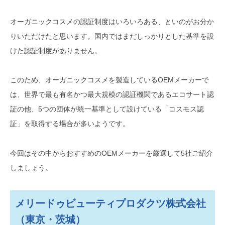
世界初の本格的なナチュラルコス
オーガニックコスメの認証制度はいろいろある、といのがお分か
メガイドラインを策定「BDIH（ド
イツ化粧品医薬品商工業企業連
りいただけたと思います。国内ではまだしっかりとした基準を設
盟）」
けた認証制度がありません。
英国最大のオーガニック認証機関
「Soil Association（ソイル・アソ
このため、オーガニックコスメを製造しているOEMメーカーで
シエーション）」
は、世界で最も有名かつ最大規模の認証機関であるエコサート認
証の他、5つの団体が統一基準として設けている「コスモス認
イタリアを始めEU全土で認知され
証」を取得する場合が多いようです。
ている認証機関「ICEA（イチェ
ア）」
今回はその中からおすすめのOEMメーカーを厳選して5社ご紹介
全成分の95～100%が有機栽培さ
しましょう。
れた原料であることを認証する
「USDA（米国農務省）」
口に入っても安全なレベルが求め
メリードゥビューティプロダクツ株式会社
られるオーストラリアの認証団体
（東京・茨城）
「ACO（オーストラリアオーガニ