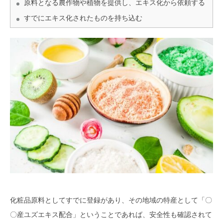
石田香粧株式会社（東京・埼玉）
原料となる農作物や植物を提供し、エキス化から依頼する
すでにエキス化されたものを持ち込む
コスメディアラボラトリーズ（神
奈川）
アルデバラン株式会社（大阪）
株式会社響（東京・栃木）
株式会社ES-ROOTS（東京）
原料持ち込み可能な化粧品OEMメー
カーを効率よく探す方法
化粧品原料としてすでに登録があり、その地域の特産として「〇
〇産ユズエキス配合」ということであれば、安全性も確認されて