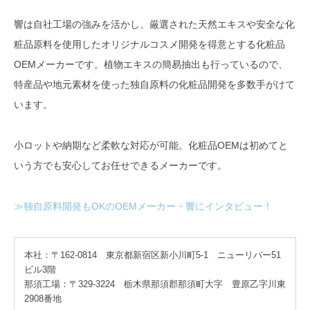
響は自社工場の強みを活かし、厳選された天然エキスや安全な化
粧品原料を使用したオリジナルコスメ開発を得意とする化粧品
OEMメーカーです。植物エキスの簡易抽出も行っているので、
特産品や地元素材を使った独自原料の化粧品開発を多数手がけて
います。
小ロットや納期など柔軟な対応が可能。化粧品OEMは初めてと
いう方でも安心してお任せできるメーカーです。
≫独自原料開発もOKのOEMメーカー・響にインタビュー！
本社：〒162-0814 東京都新宿区新小川町5-1 ニューリバー51
ビル3階
那須工場：〒329-3224 栃木県那須郡那須町大字 豊原乙字川東
2908番地