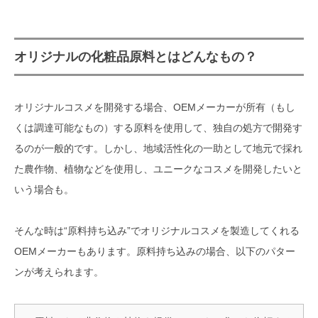
もの？
独自性やサステナブルをアピールで
オリジナルの化粧品原料とはどんなもの？
きるオリジナル原料の事例
青森の郷土料理に発想を得て抽出
オリジナルコスメを開発する場合、OEMメーカーが所有（もし
に成功！プロテオグリカン（あお
もりPG）
くは調達可能なもの）する原料を使用して、独自の処方で開発す
るのが一般的です。しかし、地域活性化の一助として地元で採れ
岩手県産ヒエヌカをオリジナルの
た農作物、植物などを使用し、ユニークなコスメを開発したいと
サステナブル原料として開発
いう場合も。
【COSMOS認証】抗菌効果のある
芳香蒸留水を開発
そんな時は“原料持ち込み”でオリジナルコスメを製造してくれる
OEMメーカーもあります。原料持ち込みの場合、以下のパター
原料持ち込みOK！ストーリー性の
あるオリジナルコスメOEMにおすす
ンが考えられます。
めのメーカー5選